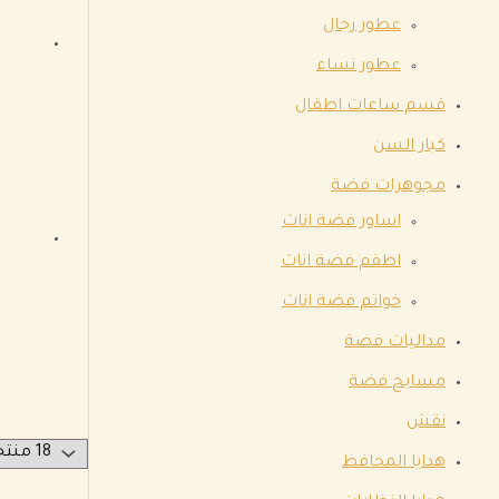
عطور رجال
عطور نساء
قسم ساعات اطفال
كبار السن
مجوهرات فضة
اساور فضة اناث
اطقم فضة اناث
خواتم فضة اناث
مداليات فضة
مسابح فضة
نقش
هدايا المحافظ