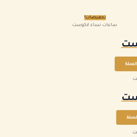
تخفيضات!
ساعات نساء لاكوست
ست
السلة
ت
ست
لسلة
ت