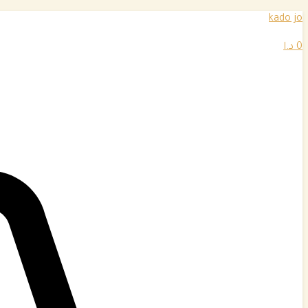
تخطي
kado jo
إلى
المحتوى
0
د.ا