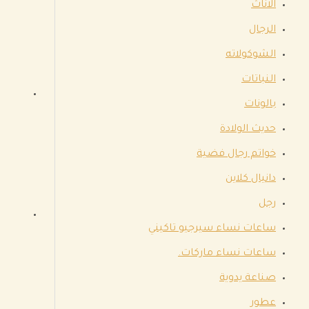
الاناث
الرجال
الشوكولاته
النباتات
بالونات
حديث الولادة
خواتم رجال فضية
دانيال كلاين
رجل
ساعات نساء سيرجيو تاكيني
ساعات نساء ماركات.
صناعة يدوية
عطور