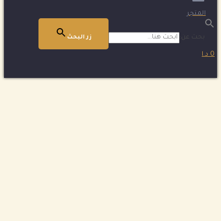
المتجر
بحث عن:
زر البحث
0 د.ا