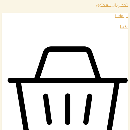
تخطي إلى المحتوى
kado jo
0
د.ا