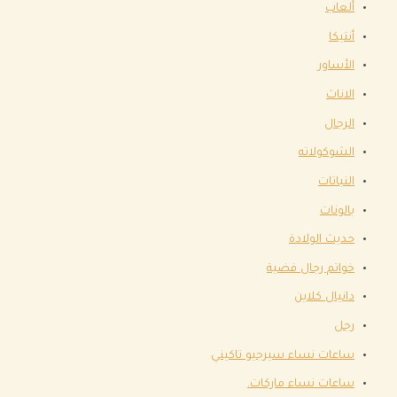
ألعاب
أنتيكا
الأساور
الاناث
الرجال
الشوكولاته
النباتات
بالونات
حديث الولادة
خواتم رجال فضية
دانيال كلاين
رجل
ساعات نساء سيرجيو تاكيني
ساعات نساء ماركات.