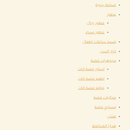
صناعة يدوية
عطور
عطور رجال
عطور نساء
قسم ساعات اطفال
كبار السن
مجوهرات فضة
اساور فضة اناث
اطقم فضة اناث
خواتم فضة اناث
مداليات فضة
مسابح فضة
نقش
هدايا المحافظ