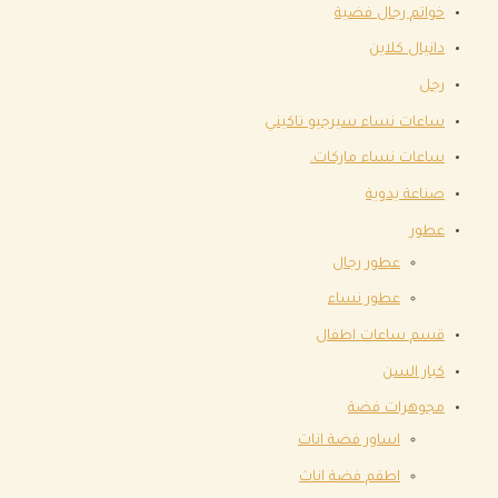
خواتم رجال فضية
دانيال كلاين
رجل
ساعات نساء سيرجيو تاكيني
ساعات نساء ماركات.
صناعة يدوية
عطور
عطور رجال
عطور نساء
قسم ساعات اطفال
كبار السن
مجوهرات فضة
اساور فضة اناث
اطقم فضة اناث