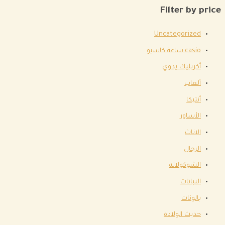
Filter by price
Uncategorized
casio.ساعة كاسيو
أكريليك يدوي
ألعاب
أنتيكا
الأساور
الاناث
الرجال
الشوكولاته
النباتات
بالونات
حديث الولادة