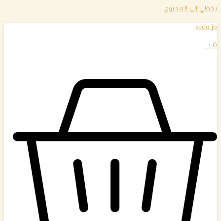
تخطي إلى المحتوى
kado jo
0
د.ا