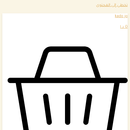
تخطي إلى المحتوى
kado jo
0
د.ا