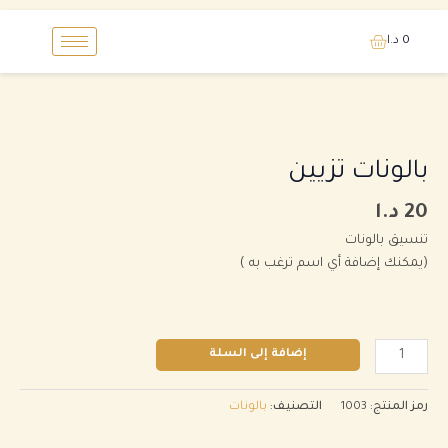
خطي
0
د.ا
لى
لمحتوى
كمية
بالونات
تزيين
بالونات تزيين
20
د.ا
تنسيق بالونات
(يمكنك إضافة أي اسم ترغب به )
إضافة إلى السلة
رمز المنتج:
1003
التصنيف:
بالونات