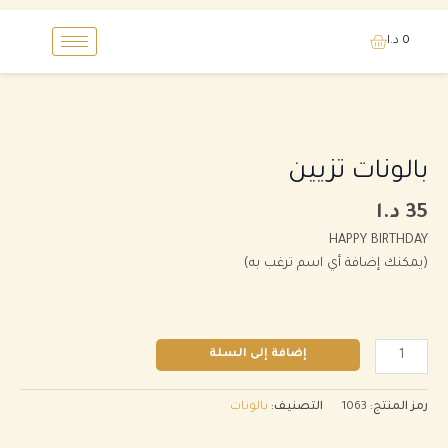
خطي
0
د.ا
لى
لمحتوى
كمية
بالونات
تزيين
بالونات تزيين
35
د.ا
HAPPY BIRTHDAY
(يمكنك إضافة أي اسم ترغب به)
إضافة إلى السلة
رمز المنتج:
1063
التصنيف:
بالونات