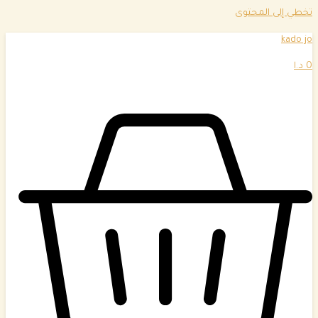
تخطي إلى المحتوى
kado jo
0
د.ا