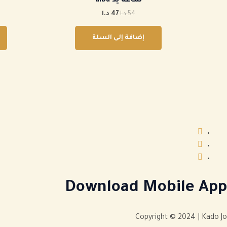
ساعة يد alba
54 د.ا.
47 د.ا.
54
د.ا
47
د.ا
إضافة إلى السلة
Download Mobile App
Copyright © 2024 | Kado Jo