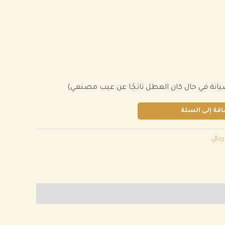
يانة في حال كان العطل ناتجًا عن عيب مصنعي)
فة إلى السلة
جال