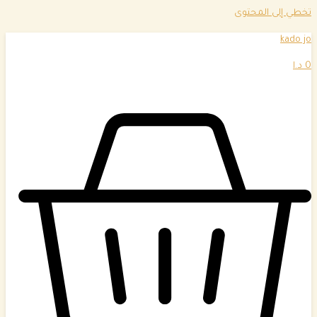
تخطي إلى المحتوى
kado jo
0
د.ا