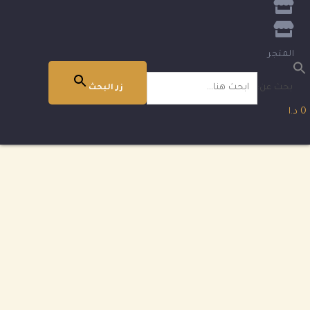
المتجر
بحث عن:
زر البحث
0 د.ا