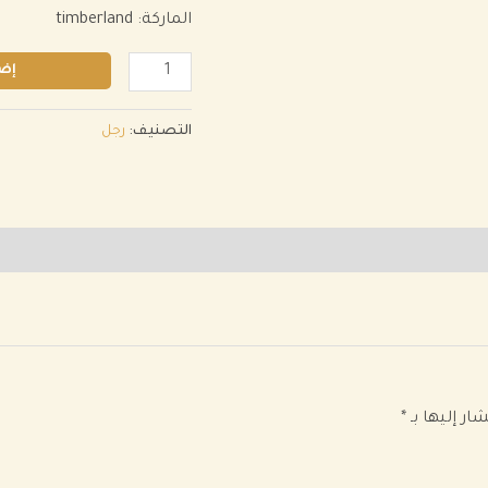
الماركة
: timberland
إضا
التصنيف:
رجل
ار إليها بـ
*