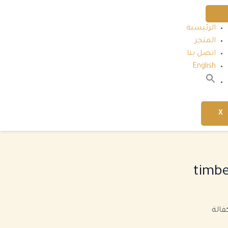
الرئيسية
المتجر
اتصل بنا
English
بحث
عن:
البحث
X
ر
ي