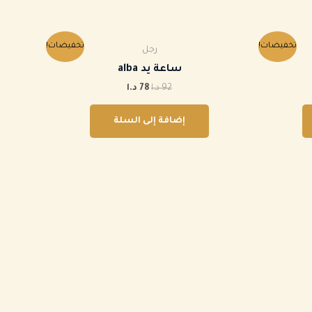
السعر
السعر
تخفيضات!
تخفيضات!
رجل
الأصلي
الحالي
هو:
هو:
ساعة يد alba
92 د.ا.
78 د.ا.
92
د.ا
78
د.ا
إضافة إلى السلة