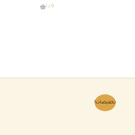
خطي
0
د.ا
لى
لمحتوى
تخفيضات!