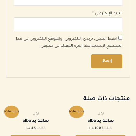
البريد الإلكتروني
*
احفظ اسمي، بريدي الإلكتروني، والموقع الإلكتروني في هذا
المتصفح لاستخدامها المرة المقبلة في تعليقي.
منتجات ذات صلة
السعر
السعر
السعر
السعر
تخفيضات!
تخفيضات!
رجل
رجل
الأصلي
الحالي
الأصلي
الحالي
هو:
هو:
هو:
هو:
ساعة يد alba
ساعة يد alba
118 د.ا.
100 د.ا.
65 د.ا.
45 د.ا.
118
د.ا
100
د.ا
65
د.ا
45
د.ا