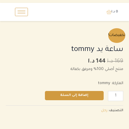
خطي
0
د.ا
لى
لمحتوى
السعر
السعر
كمية
تخفيضات!
الأصلي
الحالي
ساعة
هو:
هو:
يد
ساعة يد tommy
169 د.ا.
144 د.ا.
tommy
169
د.ا
144
د.ا
منتج أصلي 100% ومرفق بكفالة
الماركة
: tommy
إضافة إلى السلة
التصنيف:
رجل