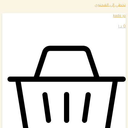
تخطي إلى المحتوى
kado jo
0
د.ا