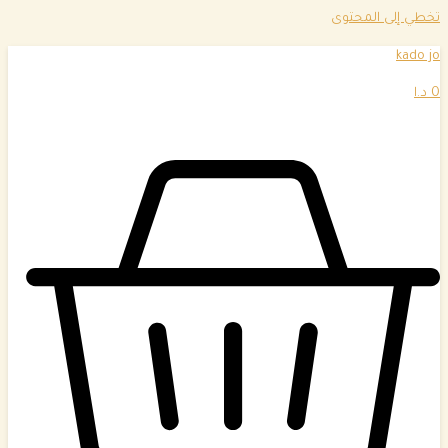
تخطي إلى المحتوى
kado jo
0
د.ا