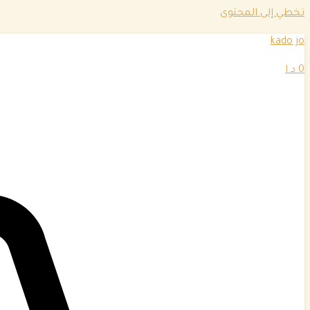
تخطي إلى المحتوى
kado jo
0
د.ا