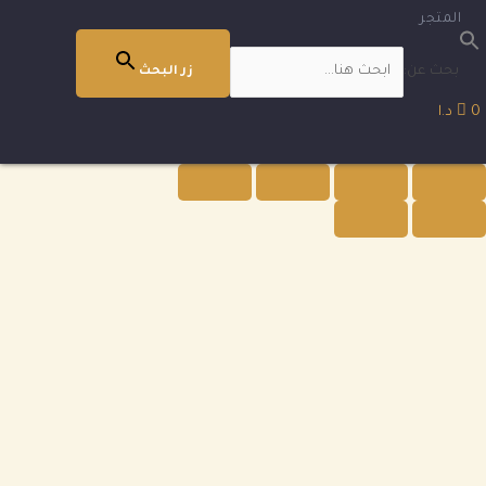
المتجر
بحث عن:
زر البحث
0 د.ا