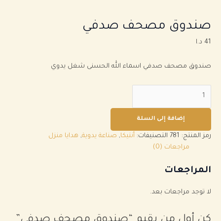
صندوق مصحف صدفي
41
د.ا
صندوق مصحف صدفي اسماء الله الحسنى شغل يدوي
إضافة إلى السلة
رمز المنتج:
781
التصنيفات:
أنتيكا
,
صناعة يدوية
,
هدايا منزل
مراجعات (0)
المراجعات
لا توجد مراجعات بعد.
كن أول من يقيم “صندوق مصحف صدفي”