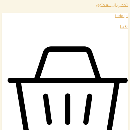
تخطي إلى المحتوى
kado jo
0
د.ا