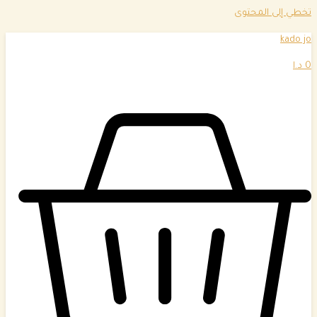
تخطي إلى المحتوى
kado jo
0
د.ا