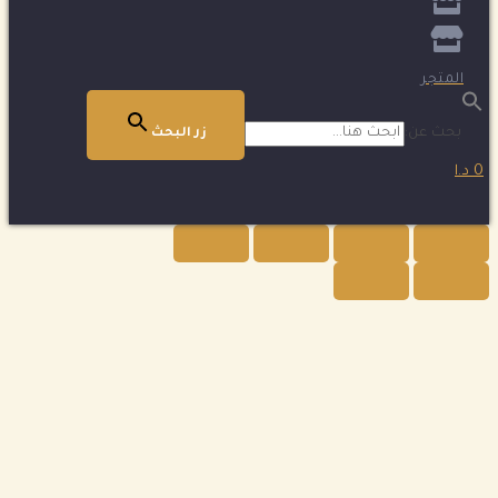
المتجر
بحث عن:
زر البحث
0 د.ا