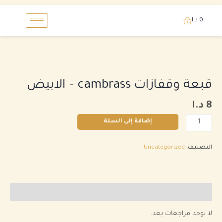
خطي
0
د.ا
لى
لمحتوى
كمية
قبعة
وقفازات
قبعة وقفازات cambrass
–
الابيض
cambrass
-
8
د.ا
الابيض
إضافة إلى السلة
التصنيف:
Uncategorized
مراجعات (0)
لا توجد مراجعات بعد.