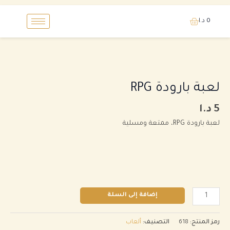
خطي
0
د.ا
لى
لمحتوى
كمية
لعبة
بارودة
لعبة بارودة RPG
RPG
5
د.ا
لعبة بارودة RPG، ممتعة ومسلية
إضافة إلى السلة
رمز المنتج:
618
التصنيف:
ألعاب