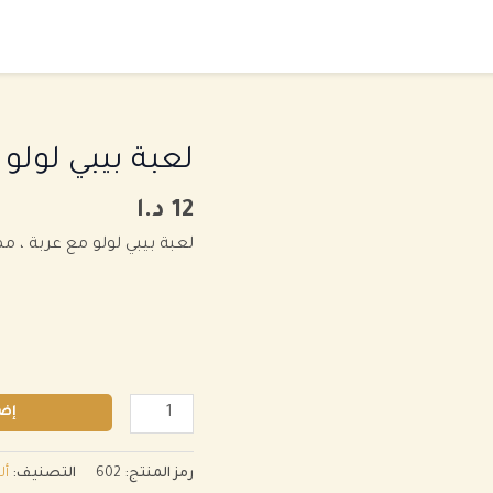
كمية
‏لعبة بيبي لولو
‏لعبة
12
د.ا
بيبي
لولو
‏لعبة بيبي لولو مع عربة ، ممتعة و
مع
عربة
إضا
رمز المنتج:
602
التصنيف:
أل