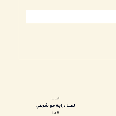
ألعاب
‏لعبة دراجة مع شرطي
6
د.ا