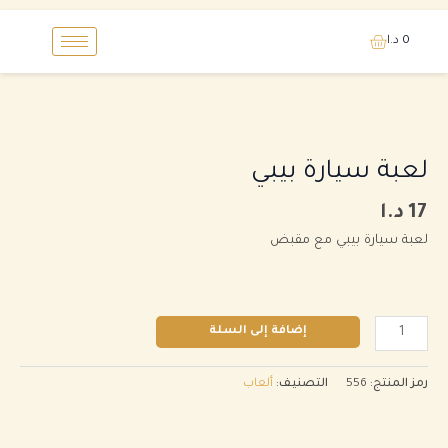
خطي
0
د.ا
لى
لمحتوى
كمية
لعبة
سيارة
لعبة سيارة بيبي
بيبي
17
د.ا
لعبة سيارة بيبي مع مقبض
إضافة إلى السلة
رمز المنتج:
556
التصنيف:
ألعاب