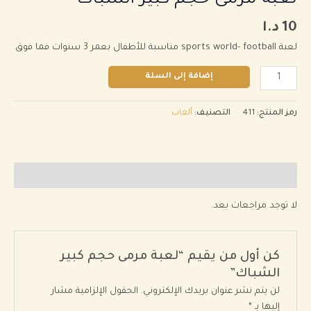
لعبة مرمى حجم كبير الشباك
حجم
كبير
10
د.ا
الشباك
لعبة sports world- football مناسبة للأطفال بعمر 3 سنوات فما فوق
إضافة إلى السلة
رمز المنتج:
411
التصنيف:
ألعاب
مراجعات (0)
لا توجد مراجعات بعد.
كن أول من يقيم “لعبة مرمى حجم كبير
الشباك”
لن يتم نشر عنوان بريدك الإلكتروني.
الحقول الإلزامية مشار
إليها بـ
*