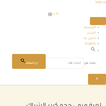
خطي
kado jo
لى
لمحتوى
0
د.ا
الرئيسية
المتجر
اتصل بنا
English
بحث عن:
زر البحث
X
كمية
لعبة
مرمى