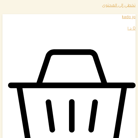
تخطي إلى المحتوى
kado jo
0
د.ا