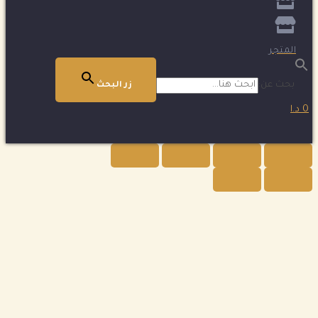
المتجر
بحث عن:
زر البحث
0 د.ا