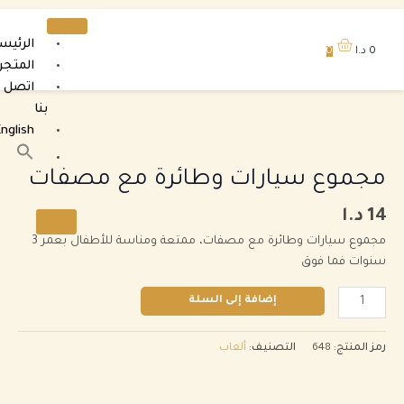
الرئيسية
0
د.ا
0
وى
المتجر
اتصل
بنا
ية
English
موع
بحث
عن:
ارات
جموع سيارات وطائرة مع مصفات
زر البحث
ائرة
1
د.ا
X
فات
مجموع سيارات وطائرة مع مصفات، ممتعة ومناسة للأطفال بعمر 3
وات فما فوق
إضافة إلى السلة
ز المنتج:
648
التصنيف:
ألعاب