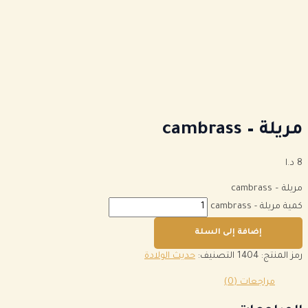
مريلة – cambrass
8
د.ا
مريلة – cambrass
كمية مريلة - cambrass
إضافة إلى السلة
رمز المنتج:
1404
التصنيف:
حديث الولادة
مراجعات (0)