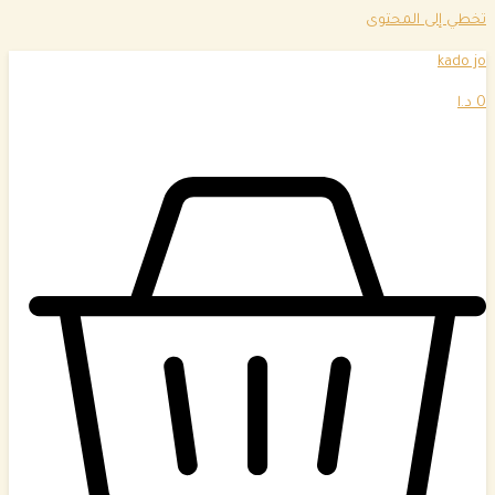
تخطي إلى المحتوى
kado jo
0
د.ا