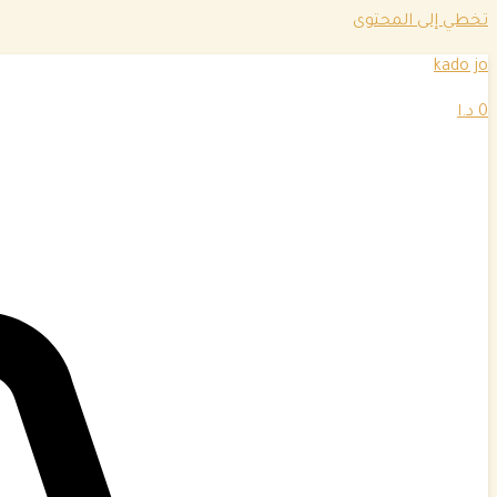
تخطي إلى المحتوى
kado jo
0
د.ا