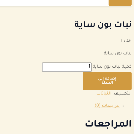
نبات بون ساية
46
د.ا
نبات بون ساية
كمية نبات بون ساية
إضافة إلى
السلة
التصنيف:
النباتات
مراجعات (0)
المراجعات