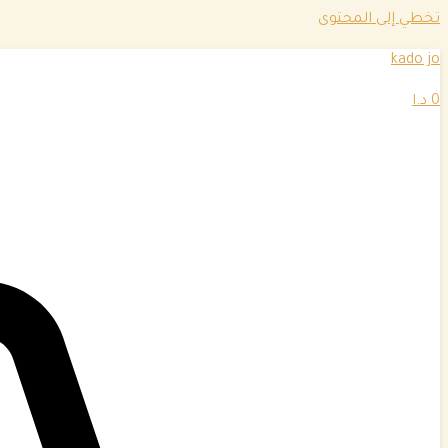
تخطي إلى المحتوى
kado jo
0
د.ا