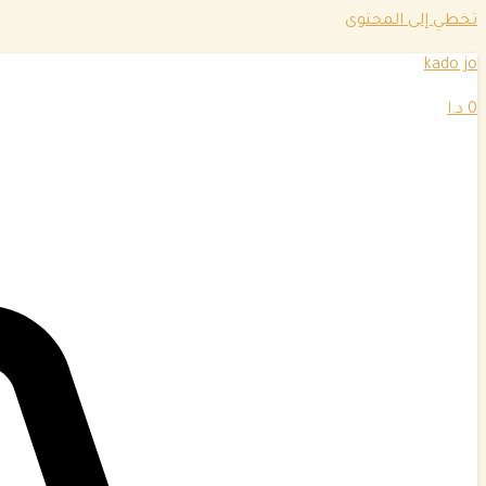
تخطي إلى المحتوى
kado jo
0
د.ا