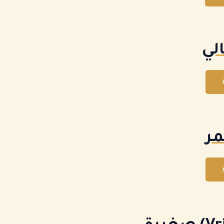
لي
مر