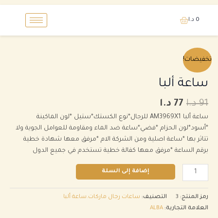
خطي
0
د.ا
لى
لمحتوى
السعر
السعر
كمية
تخفيضات!
الأصلي
الحالي
ساعة
هو:
هو:
ألبا
ساعة ألبا
91 د.ا.
77 د.ا.
91
د.ا
77
د.ا
ساعة ألبا AM3969X1 للرجال*نوع الكستك*ستيل *لون الماكينة
*أسود*لون الحزام *فضي*ساعة ضد الماء ومقاومة للعوامل الجوية ولا
تتاثر بها *ساعة اصلية ومن الشركة الام *مرفق معها شهادة خطية
برقم الساعة *مرفق معها كفالة خطية تستخدم في جميع الدول
إضافة إلى السلة
رمز المنتج:
3
التصنيف:
ساعات رجال ماركات.ساعة ألبا
العلامة التجارية:
ALBA