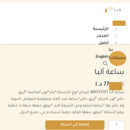
خطي
0
د.ا
0
لى
لمحتوى
الرئيسية
المتجر
اتصل
بنا
السعر
السعر
كمية
English
تخفيضات!
الأصلي
الحالي
ساعة
بحث
هو:
هو:
عن:
ألبا
ساعة ألبا
زر البحث
91 د.ا.
77 د.ا.
91
د.ا
77
د.ا
X
ساعة ألبا AM3937X1 للرجال*نوع الكستك*جلد*لون الماكينة *أزرق
داكن*لون الحزام *أزرق داكن*ساعة ضد الماء ومقاومة للعوامل الجوية
ولا تتاثر بها *ساعة اصلية ومن الشركة الام *مرفق معها شهادة خطية
برقم الساعة *مرفق معها كفالة خطية تستخدم في جميع الدول
إضافة إلى السلة