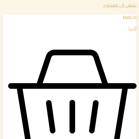
تخطي إلى المحتوى
kado jo
0
د.ا