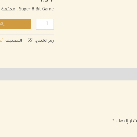
7
د.ا
8
Bit
Super 8 Bit Game ، ممتعة ومسلية
Game
إضا
رمز المنتج:
651
التصنيف:
أل
ار إليها بـ
*